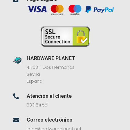
HARDWARE PLANET
41703 - Dos Hermanas
Sevilla
España
Atención al cliente

633 811 551
Correo electrónico

info@hardwareplanet.net