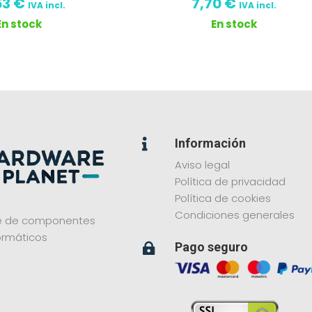
53
€
7,70
€
IVA incl.
IVA incl.
En stock
En stock
Información

Aviso legal
Política de privacidad
Política de cookies
Condiciones generales
ne de componentes
ormáticos
Pago seguro
