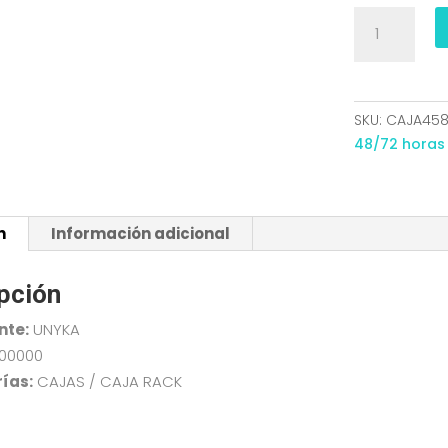
CAJA
RACK
2U
MICRO-
ATX
SKU:
CAJA45
UNYKA
48/72 horas
UK2129
52095
cantidad
n
Información adicional
pción
nte:
UNYKA
,00000
ías:
CAJAS / CAJA RACK