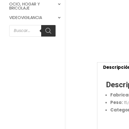
OCIO, HOGAR Y
BRICOLAJE
VIDEOVIGILANCIA
Búsqueda
de
productos
Descripció
Descri
Fabrica
Peso:
15
Categor