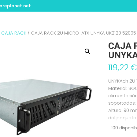
replanet.net
/
CAJA RACK
/ CAJA RACK 2U MICRO-ATX UNYKA UK2129 52095
CAJA 
UNYKA
119,22
UNYKAch 2U 1
Material: SG
alimentació
soportados: 
Altura: 90 
del paquete
100 disponib