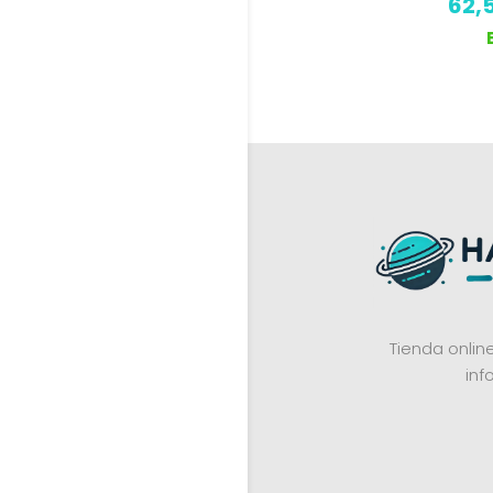
62,
Tienda onli
inf