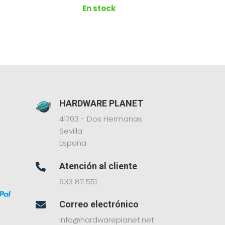
En stock
HARDWARE PLANET
41703 - Dos Hermanas
Sevilla
España
Atención al cliente

633 811 551
Correo electrónico

info@hardwareplanet.net