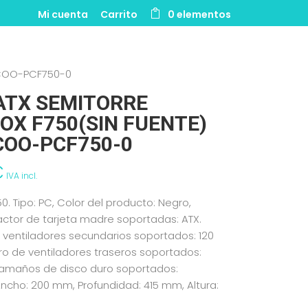
Mi cuenta
Carrito
0 elementos
 COO-PCF750-0
ATX SEMITORRE
OX F750(SIN FUENTE)
COO-PCF750-0
€
IVA incl.
0. Tipo: PC, Color del producto: Negro,
ctor de tarjeta madre soportadas: ATX.
ventiladores secundarios soportados: 120
o de ventiladores traseros soportados:
Tamaños de disco duro soportados:
. Ancho: 200 mm, Profundidad: 415 mm, Altura: