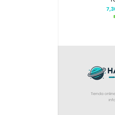
7,
Tienda onli
inf