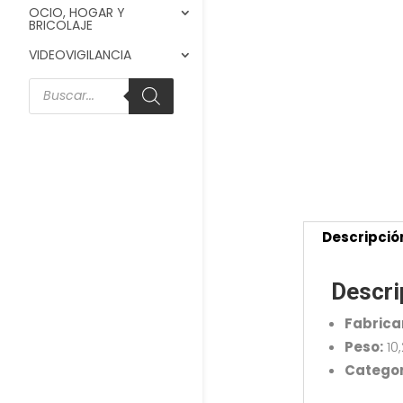
OCIO, HOGAR Y
BRICOLAJE
VIDEOVIGILANCIA
Búsqueda
de
productos
Descripció
Descri
Fabrica
Peso:
10
Categor