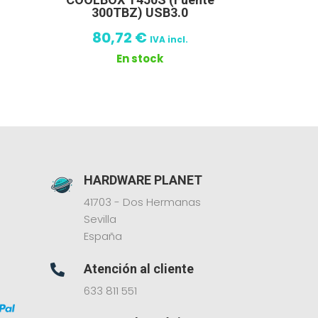
300TBZ) USB3.0
80,72
€
IVA incl.
En stock
HARDWARE PLANET
41703 - Dos Hermanas
Sevilla
España
Atención al cliente

633 811 551