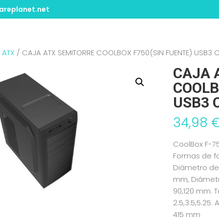
replanet.net
/
ATX
/ CAJA ATX SEMITORRE COOLBOX F750(SIN FUENTE) USB3
CAJA 
COOLB
USB3 
34,98
CoolBox F-75
Formas de fa
Diámetro de 
mm, Diámetr
90,120 mm. 
2.5,3.5,5.25
415 mm