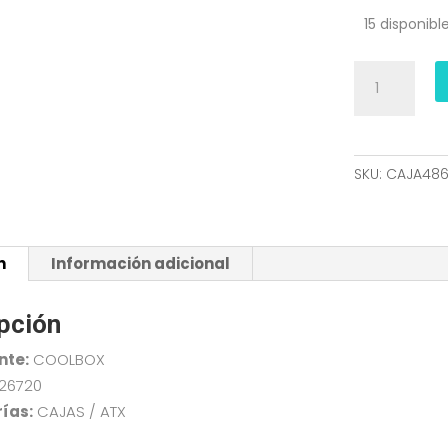
15 disponibl
CAJA
ATX
SEMITORRE
COOLBOX
F750(SIN
SKU:
CAJA48
FUENTE)
USB3
COO-
n
Información adicional
PCF750-
0
cantidad
pción
nte:
COOLBOX
,26720
ías:
CAJAS / ATX