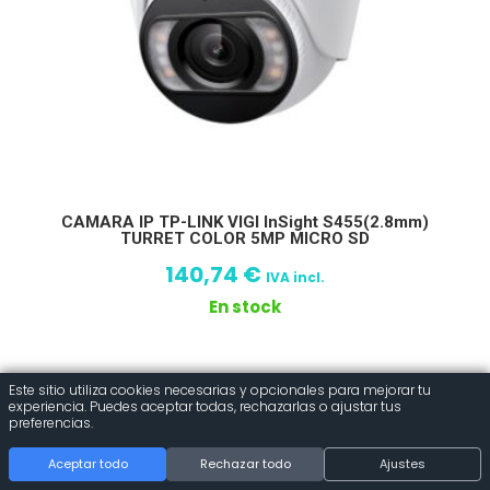
CAMARA IP TP-LINK VIGI InSight S455(2.8mm)
TURRET COLOR 5MP MICRO SD
140,74
€
IVA incl.
En stock
Este sitio utiliza cookies necesarias y opcionales para mejorar tu
experiencia. Puedes aceptar todas, rechazarlas o ajustar tus
preferencias.
Aceptar todo
Rechazar todo
Ajustes