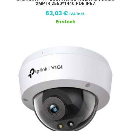
2MP IR 2560*1440 POE IP67
63,03
€
IVA incl.
En stock