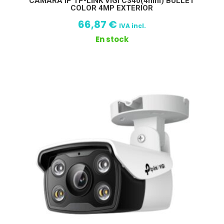
CAMARA IP TP-LINK VIGI C340(4mm) BULLET
COLOR 4MP EXTERIOR
66,87
€
IVA incl.
En stock