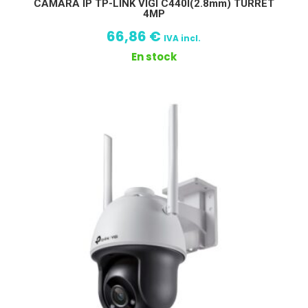
CAMARA IP TP-LINK VIGI C440I(2.8mm) TURRET
4MP
66,86
€
IVA incl.
En stock