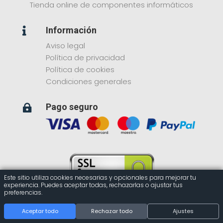
Tienda online de componentes informáticos
Información

Aviso legal
Política de privacidad
Política de cookies
Condiciones generales
Pago seguro

Este sitio utiliza cookies necesarias y opcionales para mejorar tu
experiencia. Puedes aceptar todas, rechazarlas o ajustar tus
preferencias.
HARDWARE PLANET
Aceptar todo
Rechazar todo
Ajustes