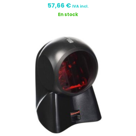
57,66
€
IVA incl.
En stock