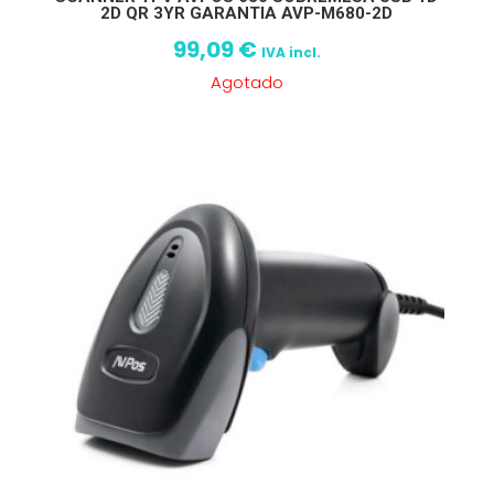
2D QR 3YR GARANTIA AVP-M680-2D
99,09
€
IVA incl.
Agotado