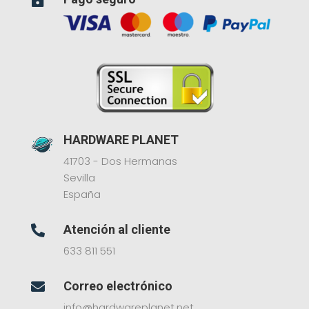

HARDWARE PLANET
41703 - Dos Hermanas
Sevilla
España
Atención al cliente

633 811 551
Correo electrónico

info@hardwareplanet.net