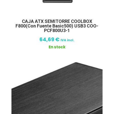
CAJA ATX SEMITORRE COOLBOX
F800(Con Fuente Basic500) USB3 COO-
PCF800U3-1
64,69
€
IVA incl.
En stock