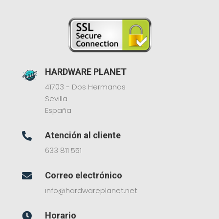
HARDWARE PLANET
41703 - Dos Hermanas
Sevilla
España
Atención al cliente

633 811 551
Correo electrónico

info@hardwareplanet.net
Horario
