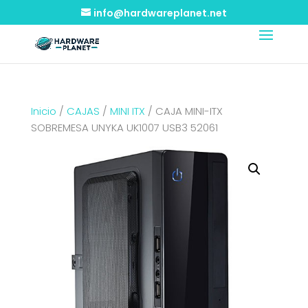
info@hardwareplanet.net
Inicio
/
CAJAS
/
MINI ITX
/ CAJA MINI-ITX
SOBREMESA UNYKA UK1007 USB3 52061