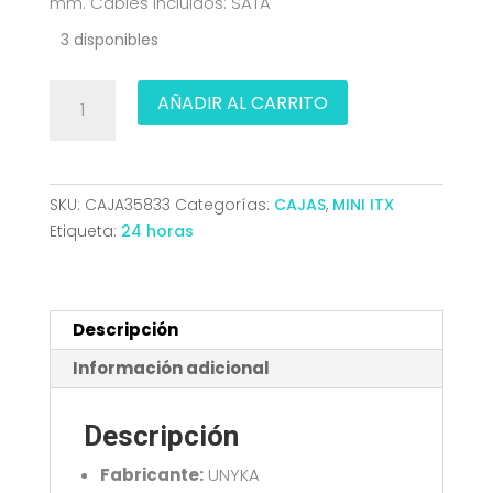
mm. Cables incluidos: SATA
3 disponibles
CAJA
AÑADIR AL CARRITO
MINI-
ITX
SOBREMESA
UNYKA
SKU:
CAJA35833
Categorías:
CAJAS
,
MINI ITX
UK1007
Etiqueta:
24 horas
USB3
52061
cantidad
Descripción
Información adicional
Descripción
Fabricante:
UNYKA