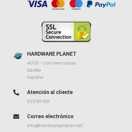
HARDWARE PLANET
41703 - Dos Hermanas
Sevilla
España
Atención al cliente

633 811 551
Correo electrónico

info@hardwareplanet.net