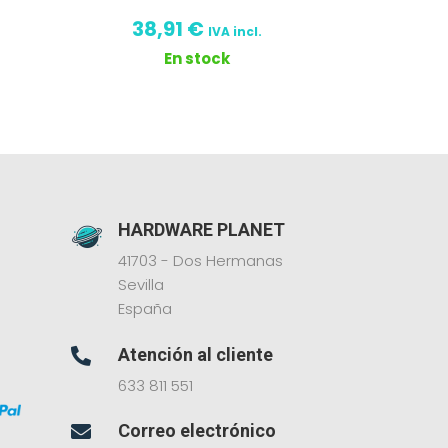
38,91
€
IVA incl.
En stock
HARDWARE PLANET
41703 - Dos Hermanas
Sevilla
España
Atención al cliente

633 811 551
Correo electrónico
