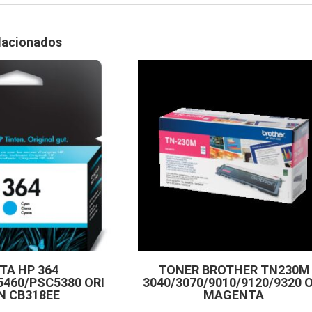
lacionados
TA HP 364
TONER BROTHER TN230M
5460/PSC5380 ORI
3040/3070/9010/9120/9320 O
N CB318EE
MAGENTA