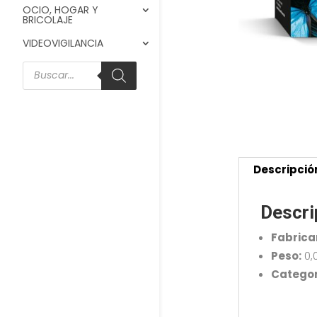
OCIO, HOGAR Y
BRICOLAJE
VIDEOVIGILANCIA
Búsqueda
de
productos
Descripció
Descri
Fabrica
Peso:
0,
Categor