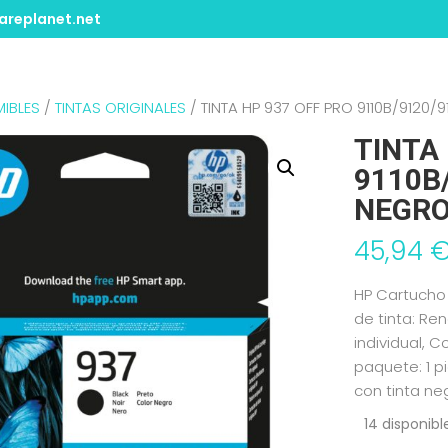
replanet.net
IBLES
/
TINTAS ORIGINALES
/ TINTA HP 937 OFF PRO 9110B/9120
TINTA
9110B
NEGRO
45,94
HP Cartucho 
de tinta: Re
individual, 
paquete: 1 p
con tinta ne
14 disponibl