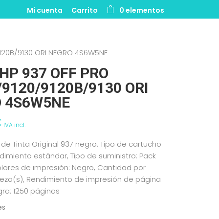
Mi cuenta
Carrito
0 elementos
/9120B/9130 ORI NEGRO 4S6W5NE
 HP 937 OFF PRO
/9120/9120B/9130 ORI
 4S6W5NE
€
IVA incl.
de Tinta Original 937 negro. Tipo de cartucho
ndimiento estándar, Tipo de suministro: Pack
Colores de impresión: Negro, Cantidad por
ieza(s), Rendimiento de impresión de página
gra: 1250 páginas
es