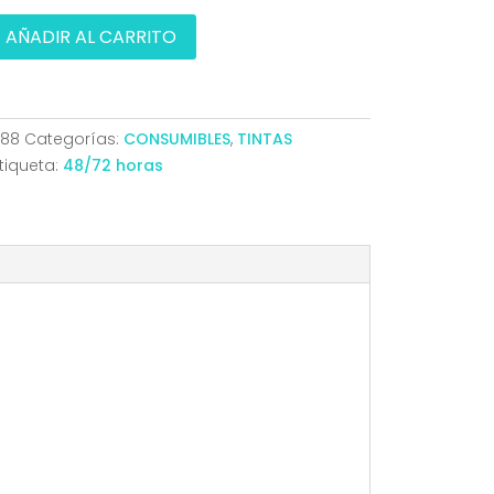
AÑADIR AL CARRITO
488
Categorías:
CONSUMIBLES
,
TINTAS
120B/9130
tiqueta:
48/72 horas