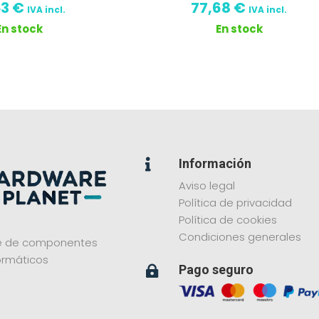
53
€
77,68
€
IVA incl.
IVA incl.
En stock
En stock
Información

Aviso legal
Política de privacidad
Política de cookies
Condiciones generales
ne de componentes
ormáticos
Pago seguro
