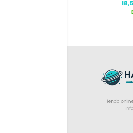
18,
Tienda onli
inf