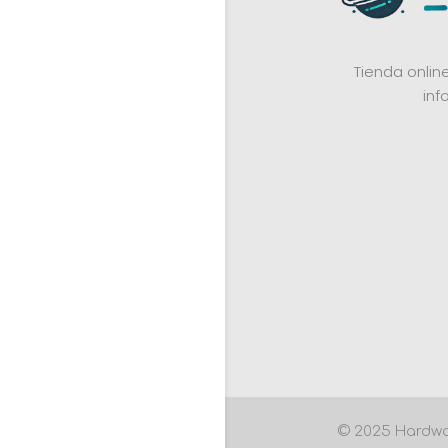
Tienda onli
inf
© 2025 Hardwa