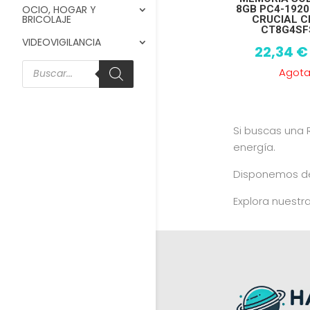
8GB PC4-192
OCIO, HOGAR Y
BRICOLAJE
CRUCIAL C
CT8G4SF
VIDEOVIGILANCIA
22,34
€
Búsqueda
Agot
de
productos
Si buscas una
energía.
Disponemos de 
Explora nuestr