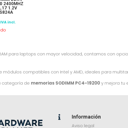
00 2400MHZ
L17 1.2V
S824A
IVA incl.
ado
 RAM para laptops con mayor velocidad, contamos con opc
módulos compatibles con Intel y AMD, ideales para multit
a categoría de
memorias SODIMM PC4-19200
y mejora tu e
Información

Aviso legal