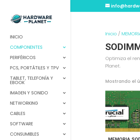
info@hardwa
Inicio
/
MEMORI
INICIO
SODIMM
COMPONENTES
PERIFÉRICOS
Optimiza el re
Planet.
PCS, PORTÁTILES Y TPV
TABLET, TELEFONÍA Y
Mostrando el ú
EBOOK
IMAGEN Y SONIDO
NETWORKING
CABLES
SOFTWARE
CONSUMIBLES
MEMORIA SO