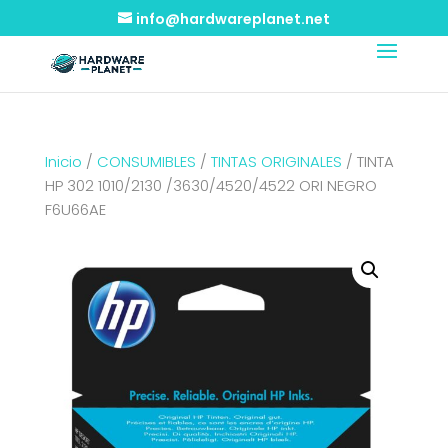
info@hardwareplanet.net
Inicio
/
CONSUMIBLES
/
TINTAS ORIGINALES
/ TINTA
HP 302 1010/2130 /3630/4520/4522 ORI NEGRO
F6U66AE