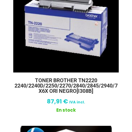
TONER BROTHER TN2220
2240/2240D/2250/2270/2840/2845/2940/7
X6X ORI NEGRO[I308B]
87,91
€
IVA incl.
En stock