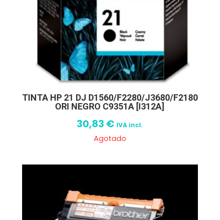
TINTA HP 21 DJ D1560/F2280/J3680/F2180
ORI NEGRO C9351A [I312A]
30,83
€
IVA incl.
Agotado