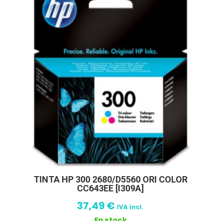
TINTA HP 300 2680/D5560 ORI COLOR
CC643EE [I309A]
37,49
€
IVA incl.
En stock