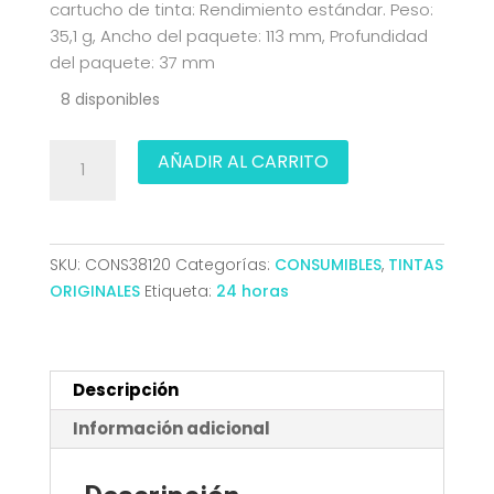
cartucho de tinta: Rendimiento estándar. Peso:
35,1 g, Ancho del paquete: 113 mm, Profundidad
del paquete: 37 mm
8 disponibles
TINTA
AÑADIR AL CARRITO
HP
302
1010/2130
/3630/4520/4522
SKU:
CONS38120
Categorías:
CONSUMIBLES
,
TINTAS
ORI
ORIGINALES
Etiqueta:
24 horas
NEGRO
F6U66AE
cantidad
Descripción
Información adicional