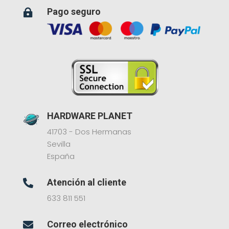
Pago seguro

HARDWARE PLANET
41703 - Dos Hermanas
Sevilla
España
Atención al cliente

633 811 551
Correo electrónico
