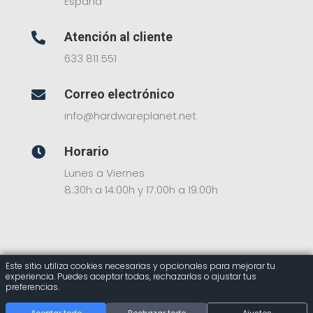
España
Atención al cliente

633 811 551
Correo electrónico

info@hardwareplanet.net
Horario

Lunes a Viernes
8:30h a 14:00h y 17:00h a 19:00h
Este sitio utiliza cookies necesarias y opcionales para mejorar tu
experiencia. Puedes aceptar todas, rechazarlas o ajustar tus
© 2025 Hardware Planet – Tienda Online de
preferencias.
Componentes Informáticos