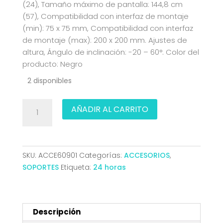
(24), Tamaño máximo de pantalla: 144,8 cm
(57), Compatibilidad con interfaz de montaje
(min): 75 x 75 mm, Compatibilidad con interfaz
de montaje (max): 200 x 200 mm. Ajustes de
altura, Ángulo de inclinación: -20 – 60°. Color del
producto: Negro
2 disponibles
SOPORTE
AÑADIR AL CARRITO
MONITOR
MESA
GIRA
INCLI
SKU:
ACCE60901
Categorías:
ACCESORIOS
,
27KG
SOPORTES
Etiqueta:
24 horas
1
BRAZO
24-
57
Descripción