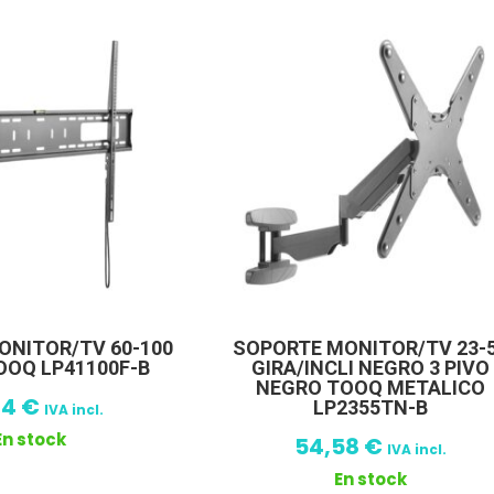
ONITOR/TV 60-100
SOPORTE MONITOR/TV 23-
OOQ LP41100F-B
GIRA/INCLI NEGRO 3 PIVO
NEGRO TOOQ METALICO
24
€
LP2355TN-B
IVA incl.
En stock
54,58
€
IVA incl.
En stock