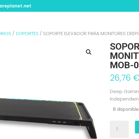
replanet.net
RIOS
/
SOPORTES
/ SOPORTE ELEVADOR PARA MONITORES DEE
SOPOR
MONIT
MOB-0
26,76
Deep Gaming
Independient
8 disponible
SOPORTE
ELEVADOR
PARA