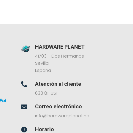
HARDWARE PLANET
41703 - Dos Hermanas
Sevilla
España
Atención al cliente

633 811 551
Correo electrónico

info@hardwareplanet.net
Horario
