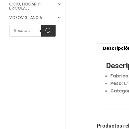
OCIO, HOGAR Y
BRICOLAJE
VIDEOVIGILANCIA
Búsqueda
de
productos
Descripció
Descri
Fabrica
Peso:
1,
Categor
Productos re