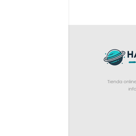
Tienda onli
inf