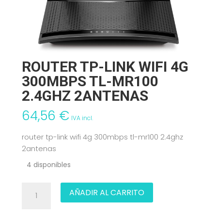
ROUTER TP-LINK WIFI 4G
300MBPS TL-MR100
2.4GHZ 2ANTENAS
64,56
€
IVA incl.
router tp-link wifi 4g 300mbps tl-mr100 2.4ghz
2antenas
4 disponibles
ROUTER
AÑADIR AL CARRITO
TP-
LINK