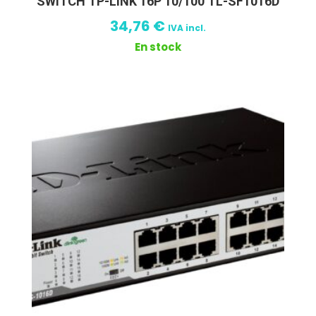
SWITCH TP-LINK 16P 10/100 TL-SF1016D
34,76
€
IVA incl.
En stock