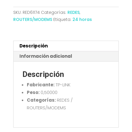
WIFI
4G
SKU:
RED61174
Categorías:
REDES
,
300MBPS
ROUTERS/MODEMS
Etiqueta:
24 horas
TL-
MR100
2.4GHZ
2ANTENAS
Descripción
cantidad
Información adicional
Descripción
Fabricante:
TP-LINK
Peso:
0,50000
Categorías:
REDES /
ROUTERS/MODEMS