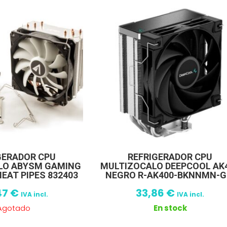
GERADOR CPU
REFRIGERADOR CPU
LO ABYSM GAMING
MULTIZOCALO DEEPCOOL AK
HEAT PIPES 832403
NEGRO R-AK400-BKNNMN-G
47
€
33,86
€
IVA incl.
IVA incl.
Agotado
En stock