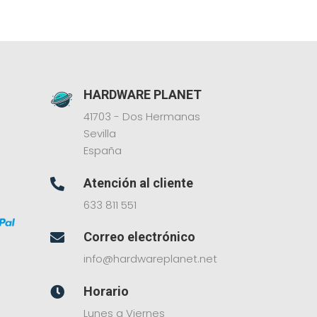
HARDWARE PLANET
41703 - Dos Hermanas
Sevilla
España
Atención al cliente

633 811 551
Correo electrónico

info@hardwareplanet.net
Horario

Lunes a Viernes