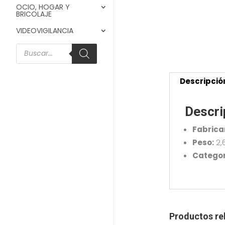
OCIO, HOGAR Y
BRICOLAJE
VIDEOVIGILANCIA
Búsqueda
de
productos
Descripció
Descri
Fabrica
Peso:
2,
Categor
Productos re