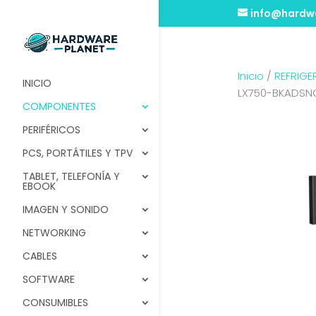
info@hardwa
Inicio
/
REFRIG
INICIO
LX750-BKADSN
COMPONENTES
PERIFÉRICOS
PCS, PORTÁTILES Y TPV
TABLET, TELEFONÍA Y
EBOOK
IMAGEN Y SONIDO
NETWORKING
CABLES
SOFTWARE
CONSUMIBLES