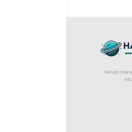
Tienda onli
inf