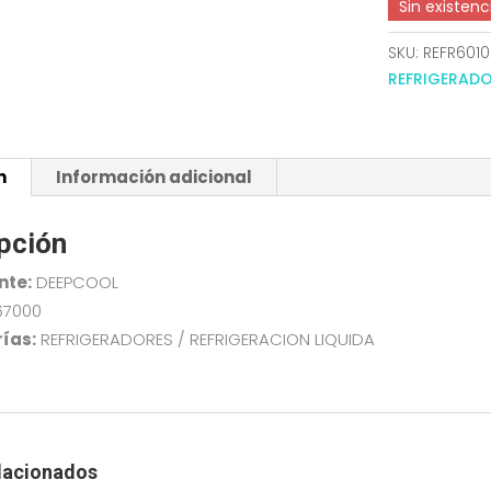
Sin existenc
SKU:
REFR601
REFRIGERAD
n
Información adicional
pción
nte:
DEEPCOOL
67000
ías:
REFRIGERADORES / REFRIGERACION LIQUIDA
lacionados