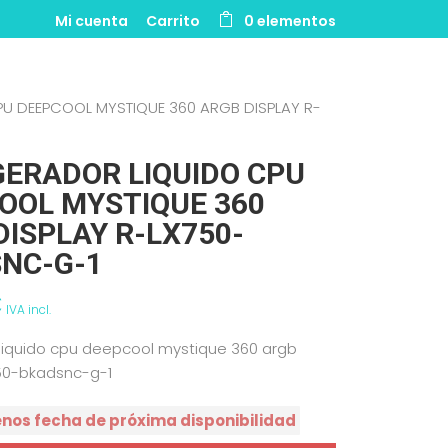
Mi cuenta
Carrito
0 elementos
PU DEEPCOOL MYSTIQUE 360 ARGB DISPLAY R-
GERADOR LIQUIDO CPU
OOL MYSTIQUE 360
DISPLAY R-LX750-
NC-G-1
€
IVA incl.
 liquido cpu deepcool mystique 360 argb
750-bkadsnc-g-1
enos fecha de próxima disponibilidad