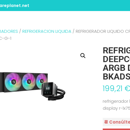
replanet.net
ERADORES
/
REFRIGERACION LIQUIDA
/ REFRIGERADOR LIQUIDO C
C-G-1
REFRI
DEEPC
ARGB 
BKADS
199,21
refrigerador
display r-lx
📆 Consúlt