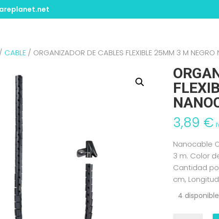
replanet.net
/
CABLE
/ ORGANIZADOR DE CABLES FLEXIBLE 25MM 3 M NEGRO 
ORGAN
FLEXI
NANOC
3,89
€
I
Nanocable O
3 m. Color de
Cantidad por
cm, Longitud
4 disponibl
ORGANIZAD