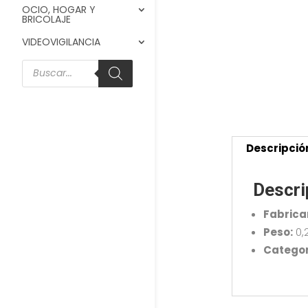
OCIO, HOGAR Y
BRICOLAJE
VIDEOVIGILANCIA
Búsqueda
de
productos
Descripció
Descri
Fabrica
Peso:
0,
Categor