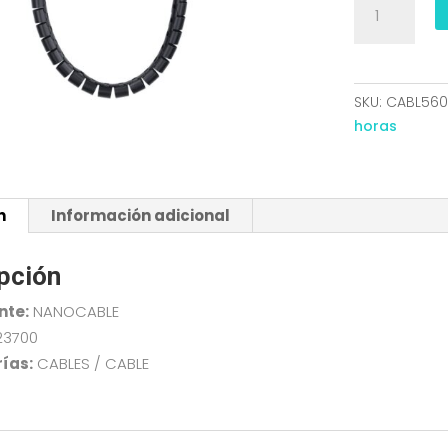
DE
CABLES
FLEXIBLE
25MM
SKU:
CABL560
3
horas
M
NEGRO
NANOCABLE
n
Información adicional
10.36.0003-
BK
cantidad
pción
nte:
NANOCABLE
23700
ías:
CABLES / CABLE