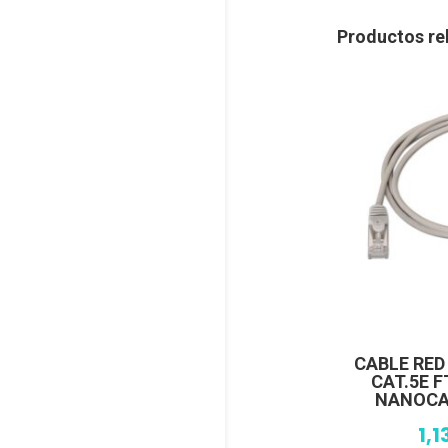
Productos re
CABLE RED
CAT.5E F
NANOCAB
1,1