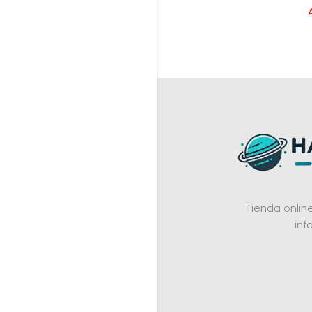
Tienda onli
inf