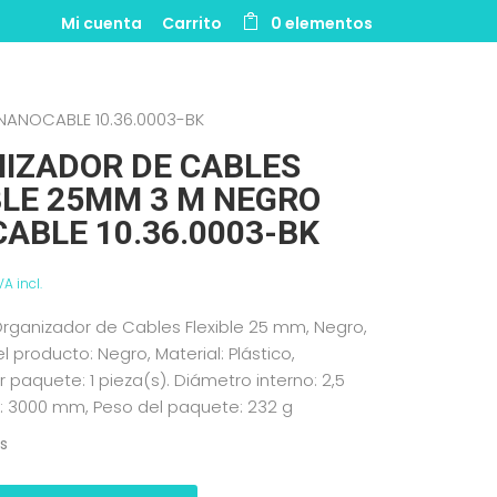
Mi cuenta
Carrito
0 elementos
NANOCABLE 10.36.0003-BK
IZADOR DE CABLES
BLE 25MM 3 M NEGRO
ABLE 10.36.0003-BK
VA incl.
rganizador de Cables Flexible 25 mm, Negro,
l producto: Negro, Material: Plástico,
 paquete: 1 pieza(s). Diámetro interno: 2,5
: 3000 mm, Peso del paquete: 232 g
es
OR