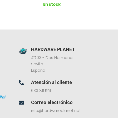
En stock
HARDWARE PLANET
41703 - Dos Hermanas
Sevilla
España
Atención al cliente

633 811 551
Correo electrónico

info@hardwareplanet.net