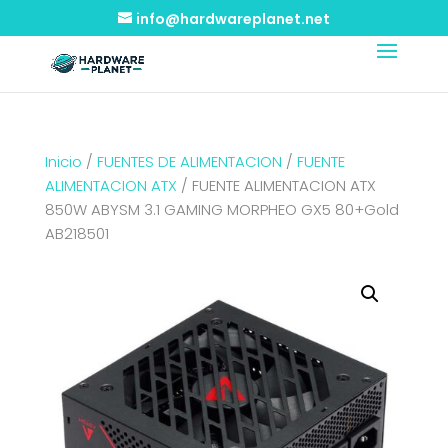
info@hardwareplanet.net
Inicio
/
FUENTES DE ALIMENTACION
/
FUENTE
ALIMENTACION ATX
/ FUENTE ALIMENTACION ATX
850W ABYSM 3.1 GAMING MORPHEO GX5 80+Gold
AB218501