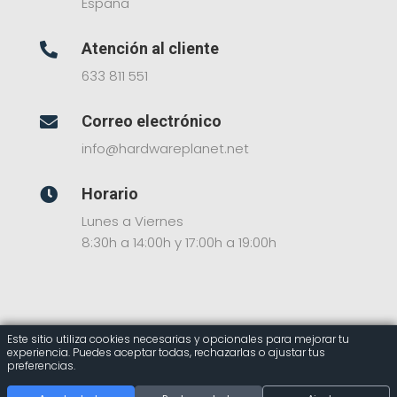
España
Atención al cliente

633 811 551
Correo electrónico

info@hardwareplanet.net
Horario

Lunes a Viernes
8:30h a 14:00h y 17:00h a 19:00h
Este sitio utiliza cookies necesarias y opcionales para mejorar tu
experiencia. Puedes aceptar todas, rechazarlas o ajustar tus
© 2025 Hardware Planet – Tienda Online de
preferencias.
Componentes Informáticos