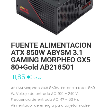
FUENTE ALIMENTACION
ATX 850W ABYSM 3.1
GAMING MORPHEO GX5
80+Gold AB218501
111,85
€
IVA incl.
ABYSM Morpheo GX5 850W. Potencia total: 850
W, Voltaje de entrada AC: 100 – 240 V,
Frecuencia de entrada AC: 47 – 63 Hz.
Alimentador de energía para tarjeta madre: