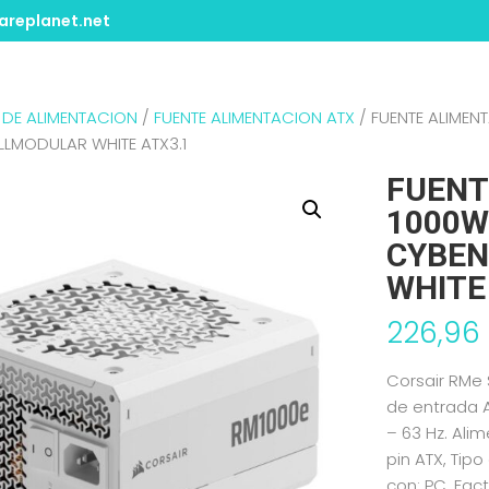
replanet.net
 DE ALIMENTACION
/
FUENTE ALIMENTACION ATX
/ FUENTE ALIMEN
LMODULAR WHITE ATX3.1
FUENT
1000W
CYBEN
WHITE
226,96
Corsair RMe 
de entrada A
– 63 Hz. Ali
pin ATX, Tip
con: PC, Fac