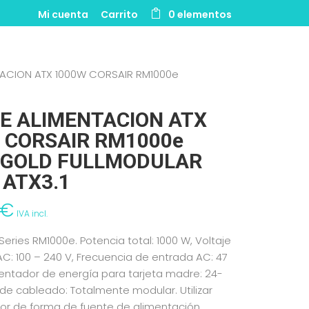
Mi cuenta
Carrito
0 elementos
TACION ATX 1000W CORSAIR RM1000e
E ALIMENTACION ATX
 CORSAIR RM1000e
GOLD FULLMODULAR
 ATX3.1
€
IVA incl.
Series RM1000e. Potencia total: 1000 W, Voltaje
C: 100 – 240 V, Frecuencia de entrada AC: 47
mentador de energía para tarjeta madre: 24-
o de cableado: Totalmente modular. Utilizar
tor de forma de fuente de alimentación