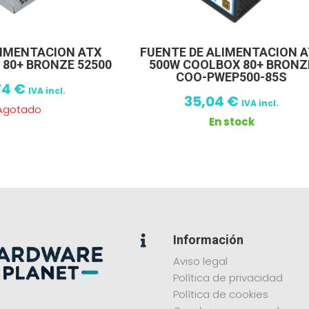
LIMENTACION ATX
FUENTE DE ALIMENTACION 
 80+ BRONZE 52500
500W COOLBOX 80+ BRONZ
COO-PWEP500-85S
74
€
IVA incl.
35,04
€
IVA incl.
Agotado
En stock
Información

Aviso legal
Política de privacidad
Política de cookies