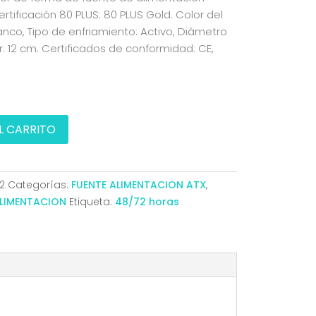
ertificación 80 PLUS: 80 PLUS Gold. Color del
anco, Tipo de enfriamiento: Activo, Diámetro
r: 12 cm. Certificados de conformidad: CE,
s
L CARRITO
N
2
Categorías:
FUENTE ALIMENTACION ATX
,
ALIMENTACION
Etiqueta:
48/72 horas
R