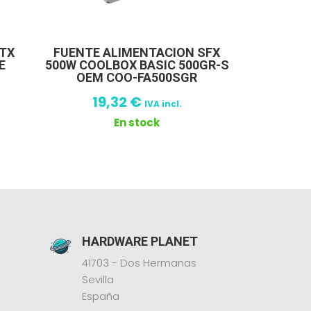
ATX
FUENTE ALIMENTACION SFX
E
500W COOLBOX BASIC 500GR-S
OEM COO-FA500SGR
19,32
€
IVA incl.
En stock
HARDWARE PLANET
41703 - Dos Hermanas
Sevilla
España