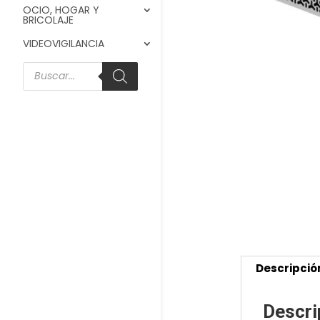
OCIO, HOGAR Y
BRICOLAJE
VIDEOVIGILANCIA
Búsqueda
de
productos
Descripció
Descri