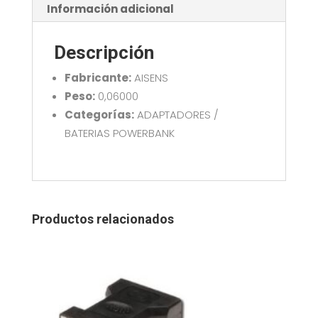
A
Información adicional
3.0
H-
Descripción
USB-
C
Fabricante:
AISENS
PD
Peso:
0,06000
H
Categorías:
ADAPTADORES /
GRIS
BATERIAS POWERBANK
15CM
A109-
0626
cantidad
Productos relacionados