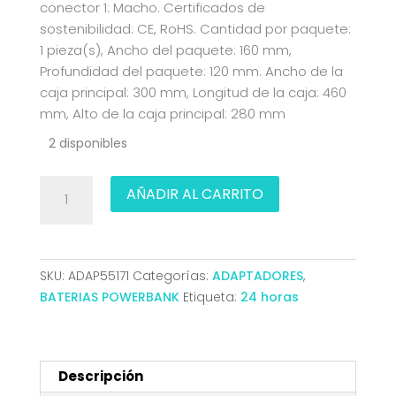
conector 1: Macho. Certificados de
sostenibilidad: CE, RoHS. Cantidad por paquete:
1 pieza(s), Ancho del paquete: 160 mm,
Profundidad del paquete: 120 mm. Ancho de la
caja principal: 300 mm, Longitud de la caja: 460
mm, Alto de la caja principal: 280 mm
2 disponibles
CONVERSOR
AÑADIR AL CARRITO
USB-
C
A
VGA
SKU:
ADAP55171
Categorías:
ADAPTADORES
,
H-
BATERIAS POWERBANK
Etiqueta:
24 horas
HDMI
4K
H-
USB-
Descripción