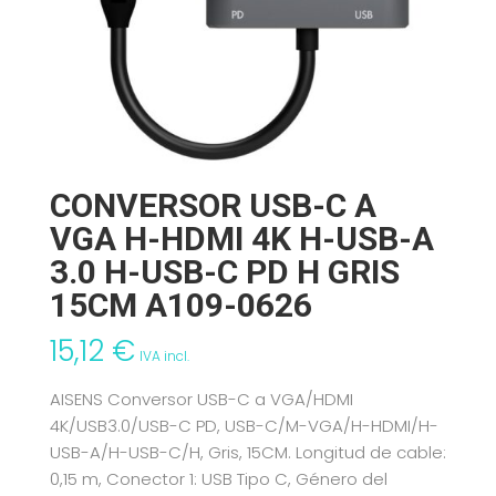
CONVERSOR USB-C A
VGA H-HDMI 4K H-USB-A
3.0 H-USB-C PD H GRIS
15CM A109-0626
15,12
€
IVA incl.
AISENS Conversor USB-C a VGA/HDMI
4K/USB3.0/USB-C PD, USB-C/M-VGA/H-HDMI/H-
USB-A/H-USB-C/H, Gris, 15CM. Longitud de cable:
0,15 m, Conector 1: USB Tipo C, Género del