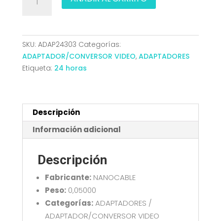
DVI
24+1M-
HDMIHNANOCABLE
10.15.0700
SKU:
ADAP24303
Categorías:
cantidad
ADAPTADOR/CONVERSOR VIDEO
,
ADAPTADORES
Etiqueta:
24 horas
Descripción
Información adicional
Descripción
Fabricante:
NANOCABLE
Peso:
0,05000
Categorías:
ADAPTADORES /
ADAPTADOR/CONVERSOR VIDEO