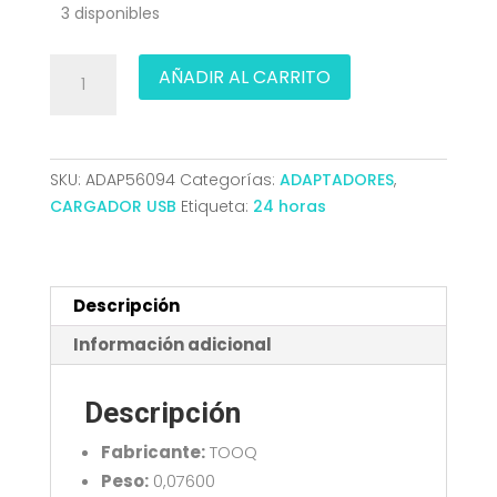
3 disponibles
CARGADOR
AÑADIR AL CARRITO
USB-
C
TOOQ
PARED
SKU:
ADAP56094
Categorías:
ADAPTADORES
,
GAN
CARGADOR USB
Etiqueta:
24 horas
USB-
C/PD
30W
TQWC-
Descripción
GANPD30WT
Información adicional
cantidad
Descripción
Fabricante:
TOOQ
Peso:
0,07600