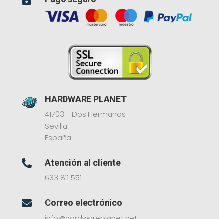

HARDWARE PLANET
41703 - Dos Hermanas
Sevilla
España
Atención al cliente

633 811 551
Correo electrónico

info@hardwareplanet.net