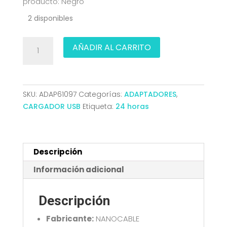
producto: Negro
2 disponibles
CARGADOR
AÑADIR AL CARRITO
USB-
C/PD
+
USB-
SKU:
ADAP61097
Categorías:
ADAPTADORES
,
A/QC
CARGADOR USB
Etiqueta:
24 horas
30W
NEGRO
NANOCABLE
10.10.2012
Descripción
cantidad
Información adicional
Descripción
Fabricante:
NANOCABLE