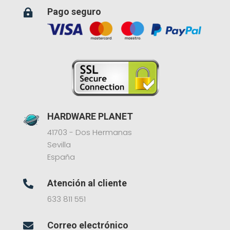
Pago seguro

HARDWARE PLANET
41703 - Dos Hermanas
Sevilla
España
Atención al cliente

633 811 551
Correo electrónico
