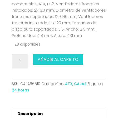
compatibles: ATX, PS2. Ventiladores frontales
instalados: 2x 120 mm, Diámetro de ventiladores
frontales soportados: 120,140 mm, Ventiladores
traseros instalados: 1x 120 mm. Tamaños de
disco duro soportados: 3.5. Ancho: 215 mm,
Profundidad: 418 mm, Altura: 431 mm
28 disponibles
CAJA
AÑADIR AL CARRITO
MICRO-
ATX
SEMITORRE
DEEPCOOL
SKU:
CAJA56610
Categorías:
ATX
,
CAJAS
Etiqueta:
CC360
24 horas
ARGB
C.TEMPLADO
3
VENT.
Descripción