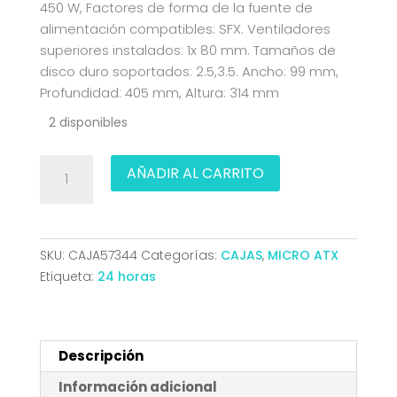
450 W, Factores de forma de la fuente de
alimentación compatibles: SFX. Ventiladores
superiores instalados: 1x 80 mm. Tamaños de
disco duro soportados: 2.5,3.5. Ancho: 99 mm,
Profundidad: 405 mm, Altura: 314 mm
2 disponibles
CAJA
AÑADIR AL CARRITO
MICRO-
ATX/MINI-
ITX
SOBREMESA
SKU:
CAJA57344
Categorías:
CAJAS
,
MICRO ATX
UNYKA
Etiqueta:
24 horas
2011
4USB
1TYPEC
(FUENTE
Descripción
SFX450)
Información adicional