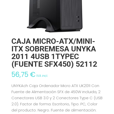
CAJA MICRO-ATX/MINI-
ITX SOBREMESA UNYKA
2011 4USB 1TYPEC
(FUENTE SFX450) 52112
56,75
€
IVA incl.
UNYKAch Caja Ordenador Micro ATX UK2011 Con
Fuente de Alimentación SFX de 450W incluida, 2
Conectores USB 3.0 y 2 Conectores Type C (USB
2.0). Factor de forma: Escritorio, Tipo: PC, Color
del producto: Negro. Fuente de alimentación: