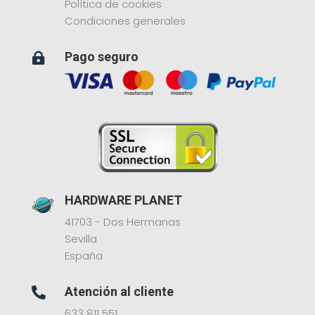
Política de cookies
Condiciones generales
Pago seguro

HARDWARE PLANET
41703 - Dos Hermanas
Sevilla
España
Atención al cliente

633 811 551