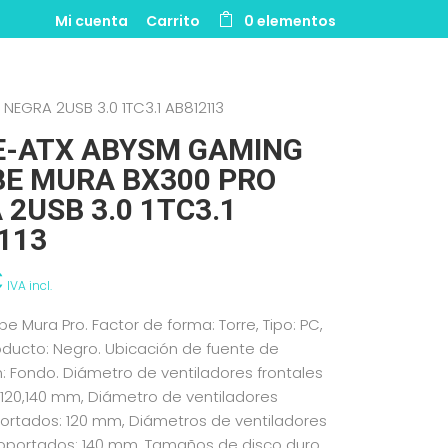
Mi cuenta
Carrito
0 elementos
GRA 2USB 3.0 1TC3.1 AB812113
E-ATX ABYSM GAMING
E MURA BX300 PRO
 2USB 3.0 1TC3.1
113
€
IVA incl.
 Mura Pro. Factor de forma: Torre, Tipo: PC,
oducto: Negro. Ubicación de fuente de
: Fondo. Diámetro de ventiladores frontales
120,140 mm, Diámetro de ventiladores
ortados: 120 mm, Diámetros de ventiladores
soportados: 140 mm. Tamaños de disco duro