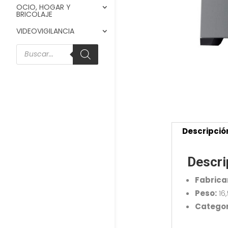
OCIO, HOGAR Y
BRICOLAJE
VIDEOVIGILANCIA
Búsqueda
de
productos
Descripció
Descri
Fabrica
Peso:
16
Categor