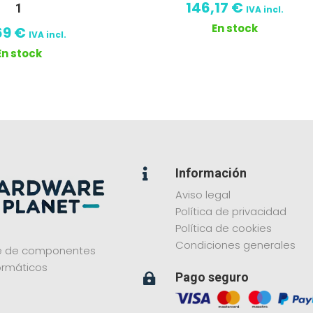
146,17
€
1
IVA incl.
En stock
69
€
IVA incl.
En stock
Información

Aviso legal
Política de privacidad
Política de cookies
Condiciones generales
ne de componentes
ormáticos
Pago seguro
