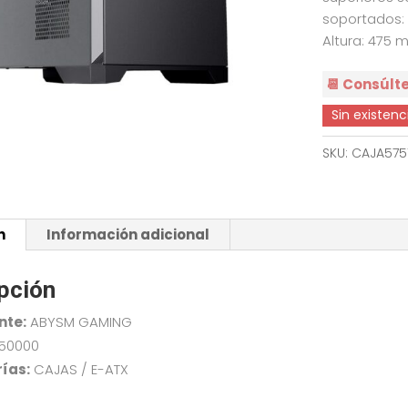
soportados: 
Altura: 475
📆 Consúlt
Sin existenc
SKU:
CAJA575
n
Información adicional
pción
nte:
ABYSM GAMING
,50000
ías:
CAJAS / E-ATX