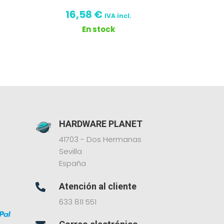
16,58
€
IVA incl.
En stock
HARDWARE PLANET
41703 - Dos Hermanas
Sevilla
España
Atención al cliente

633 811 551