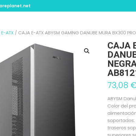
replanet.net
/
E-ATX
/ CAJA E-ATX ABYSM GAMING DANUBE MURA BX300 PRO NE
CAJA 
DANUB
NEGRA
AB812
73,08
ABYSM Danube
Color del pr
alimentación
soportados: 
traseros sop
superiores 