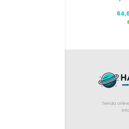
64,
Tienda onli
inf