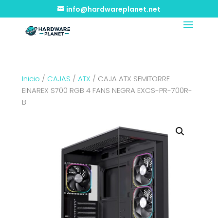
info@hardwareplanet.net
Inicio
/
CAJAS
/
ATX
/ CAJA ATX SEMITORRE
EINAREX S700 RGB 4 FANS NEGRA EXCS-PR-700R-
B