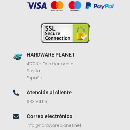
HARDWARE PLANET
41703 - Dos Hermanas
Sevilla
España
Atención al cliente

633 811 551
Correo electrónico

info@hardwareplanet.net