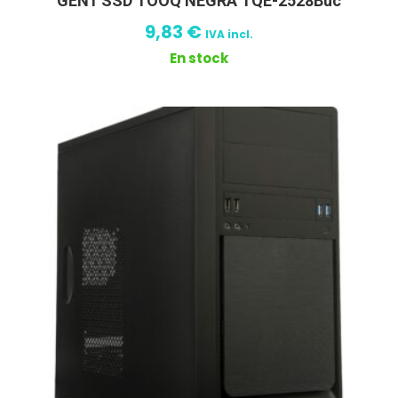
GEN1 SSD TOOQ NEGRA TQE-2528Buc
9,83
€
IVA incl.
En stock