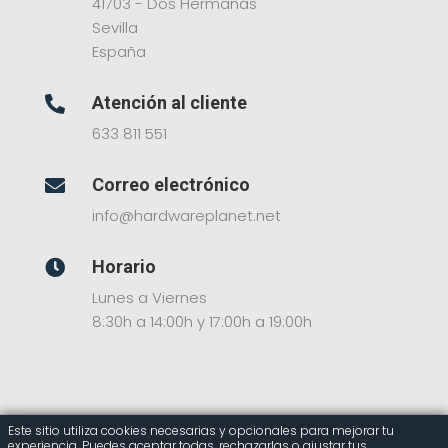
41703 - Dos Hermanas
Sevilla
España
Atención al cliente

633 811 551
Correo electrónico

info@hardwareplanet.net
Horario

Lunes a Viernes
8:30h a 14:00h y 17:00h a 19:00h
Este sitio utiliza cookies necesarias y opcionales para mejorar tu
experiencia. Puedes aceptar todas, rechazarlas o ajustar tus