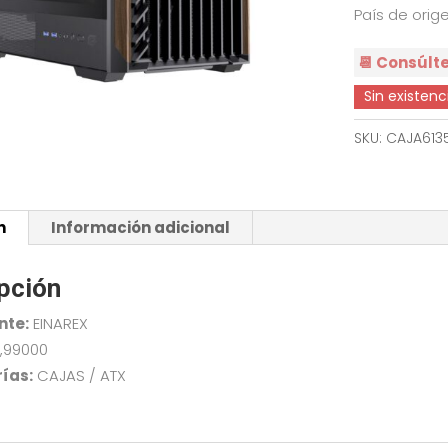
País de orig
📆 Consúlt
Sin existenc
SKU:
CAJA613
n
Información adicional
pción
nte:
EINAREX
,99000
ías:
CAJAS / ATX