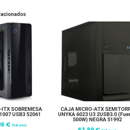
lacionados
I-ITX SOBREMESA
CAJA MICRO-ATX SEMITOR
1007 USB3 52061
UNYKA 6023 U3 2USB3.0 (Fue
500W) NEGRA 51992
96
€
IVA incl.
53,89
€