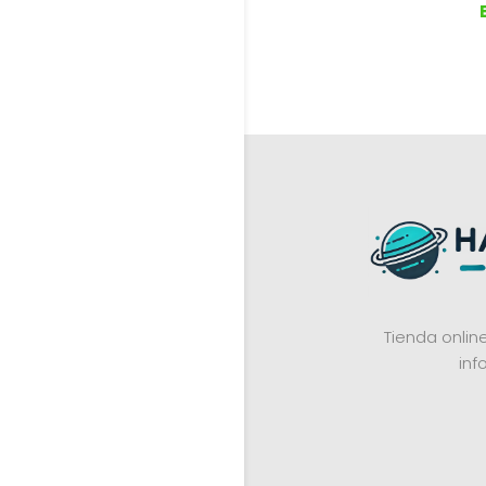
Tienda onli
inf