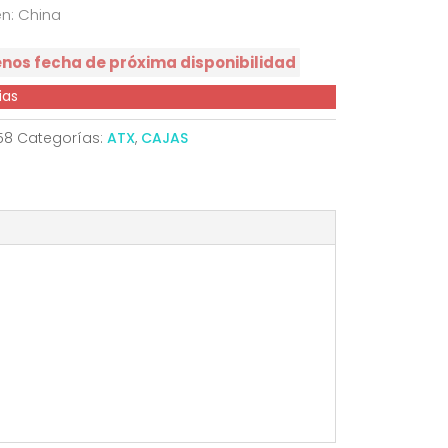
en: China
enos fecha de próxima disponibilidad
ias
58
Categorías:
ATX
,
CAJAS