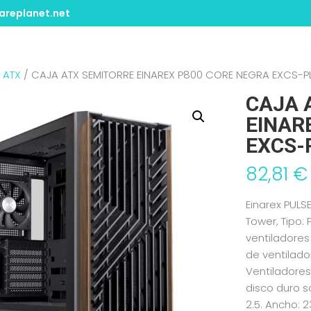
replanet.net
/
ATX
/ CAJA ATX SEMITORRE EINAREX P800 CORE NEGRA EXCS-
CAJA 
EINAR
EXCS-
82,81
€
Einarex PULS
Tower, Tipo:
ventiladores
de ventilad
Ventiladores
disco duro s
2.5. Ancho: 