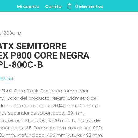
Mi cuenta
Carrito
0 elementos
PL-800C-B
ATX SEMITORRE
EX P800 CORE NEGRA
PL-800C-B
IVA incl.
E P800 Core Black. Factor de forma: Midi
 PC, Color del producto: Negro. Diámetro de
 frontales soportados: 120,140 mm, Diámetro
ores secundarios soportados: 120 mm,
 traseros instalados: 1x 120 mm. Tamaños de
oportados: 2.5, Factor de forma de disco SSD:
235 mm, Profundidad: 465 mm, Altura: 492 mm.