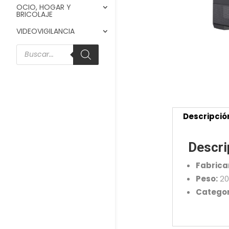
OCIO, HOGAR Y
BRICOLAJE
VIDEOVIGILANCIA
Búsqueda
de
productos
Descripció
Descri
Fabrica
Peso:
20
Categor