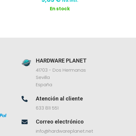
IVA incl.
En stock
HARDWARE PLANET
41703 - Dos Hermanas
Sevilla
España
Atención al cliente

633 811 551
Correo electrónico

info@hardwareplanet.net