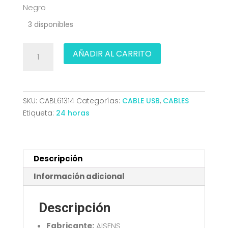
Negro
3 disponibles
CABLE
AÑADIR AL CARRITO
USB
2.0
PROLONGADOR
CON
SKU:
CABL61314
Categorías:
CABLE USB
,
CABLES
AMPLIFICADOR
Etiqueta:
24 horas
AM-
AH
NEGRO
10M
Descripción
AISENS
Información adicional
A101-
0915
Descripción
cantidad
Fabricante:
AISENS