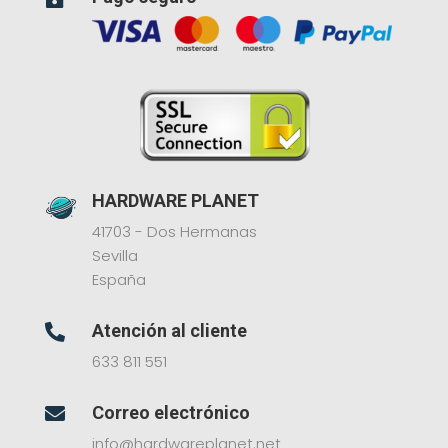
HARDWARE PLANET
41703 - Dos Hermanas
Sevilla
España
Atención al cliente

633 811 551
Correo electrónico

info@hardwareplanet.net