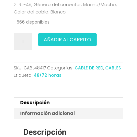
2: RJ-45, Género del conector: Macho/Macho,
Color del cable: Blanco
566 disponibles
CABLE
AÑADIR AL CARRITO
RED
LATIGUILLO
RJ45
LSZH
SKU:
CABL48417
Categorías:
CABLE DE RED
,
CABLES
CAT.6A
Etiqueta:
48/72 horas
UTP
AWG24
BLANCO
1M
Descripción
NANOCABLE
Información adicional
10.20.1801-
W
Descripción
cantidad