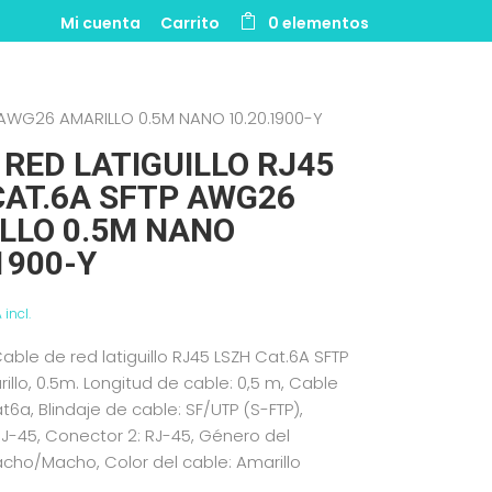
Mi cuenta
Carrito
0 elementos
 AWG26 AMARILLO 0.5M NANO 10.20.1900-Y
 RED LATIGUILLO RJ45
CAT.6A SFTP AWG26
LLO 0.5M NANO
1900-Y
 incl.
ble de red latiguillo RJ45 LSZH Cat.6A SFTP
llo, 0.5m. Longitud de cable: 0,5 m, Cable
t6a, Blindaje de cable: SF/UTP (S-FTP),
RJ-45, Conector 2: RJ-45, Género del
cho/Macho, Color del cable: Amarillo