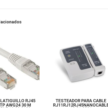
lacionados
 LATIGUILLO RJ45
TESTEADOR PARA CABLE
UTP AWG24 30 M
RJ11RJ12RJ45NANOCABL