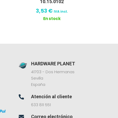
10.15.0102
3,53
€
IVA incl.
En stock
HARDWARE PLANET
41703 - Dos Hermanas
Sevilla
España
Atención al cliente

633 811 551
Correo electrónico
