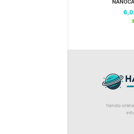
NANOCAB
6,
Tienda onli
inf