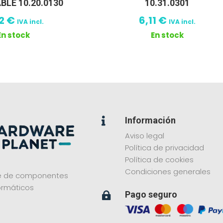
LE 10.20.0130
10.31.0301
02
€
6,11
€
IVA incl.
IVA incl.
En stock
En stock
Información

Aviso legal
Política de privacidad
Política de cookies
Condiciones generales
ne de componentes
ormáticos
Pago seguro
