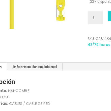
227 disponi
CABLE
RED
LATIGUILLO
RJ45
LSZH
SKU:
CABL484
CAT.6A
48/72 horas
SFTP
AWG26
AMARILLO
n
Información adicional
0.5M
NANO
10.20.1900-
pción
Y
nte:
NANOCABLE
cantidad
03750
ías:
CABLES / CABLE DE RED