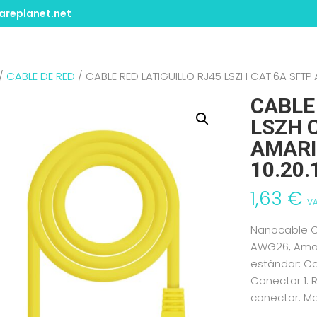
replanet.net
/
CABLE DE RED
/ CABLE RED LATIGUILLO RJ45 LSZH CAT.6A SFTP
CABLE
LSZH 
AMARI
10.20.
1,63
€
IVA
Nanocable Ca
AWG26, Amari
estándar: Ca
Conector 1: 
conector: Ma