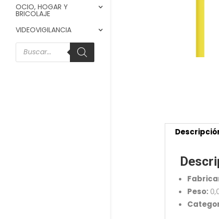
OCIO, HOGAR Y
BRICOLAJE
VIDEOVIGILANCIA
Búsqueda
de
productos
Descripció
Descri
Fabrica
Peso:
0,
Categor