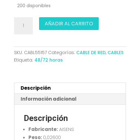
200 disponibles
CABLE
AÑADIR AL CARRITO
RED
LATIGUI
RJ45
LSZH
SKU:
CABL55157
Categorías:
CABLE DE RED
,
CABLES
CAT.6A
Etiqueta:
48/72 horas
500
MHZ
UTP
AWG24
Descripción
BLANCO
Información adicional
0.5M
AISEN
Descripción
A145-
0593
Fabricante:
AISENS
cantidad
Peso:
0,02600