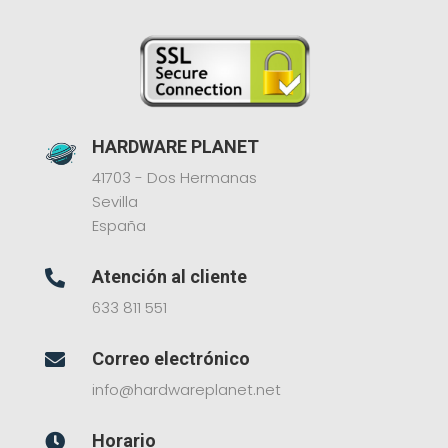
HARDWARE PLANET
41703 - Dos Hermanas
Sevilla
España
Atención al cliente

633 811 551
Correo electrónico

info@hardwareplanet.net
Horario
