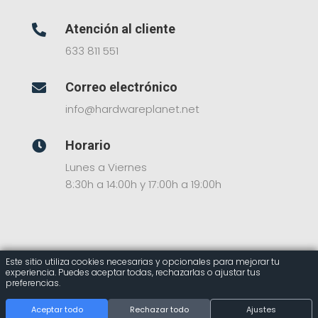
Atención al cliente

633 811 551
Correo electrónico

info@hardwareplanet.net
Horario

Lunes a Viernes
8:30h a 14:00h y 17:00h a 19:00h
Este sitio utiliza cookies necesarias y opcionales para mejorar tu
experiencia. Puedes aceptar todas, rechazarlas o ajustar tus
© 2025 Hardware Planet – Tienda Online de
preferencias.
Componentes Informáticos
Aceptar todo
Rechazar todo
Ajustes