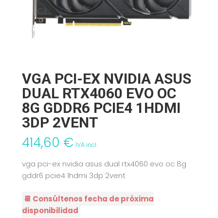
VGA PCI-EX NVIDIA ASUS
DUAL RTX4060 EVO OC
8G GDDR6 PCIE4 1HDMI
3DP 2VENT
414,60
€
IVA incl.
vga pci-ex nvidia asus dual rtx4060 evo oc 8g
gddr6 pcie4 1hdmi 3dp 2vent
📆 Consúltenos fecha de próxima
disponibilidad