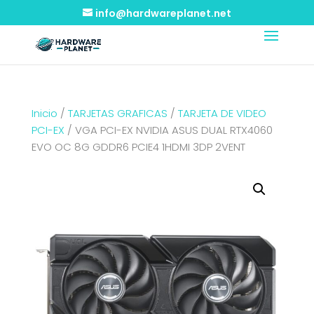
info@hardwareplanet.net
Inicio
/
TARJETAS GRAFICAS
/
TARJETA DE VIDEO
PCI-EX
/ VGA PCI-EX NVIDIA ASUS DUAL RTX4060
EVO OC 8G GDDR6 PCIE4 1HDMI 3DP 2VENT