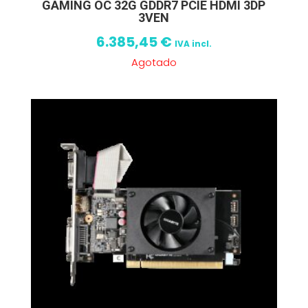
GAMING OC 32G GDDR7 PCIE HDMI 3DP
3VEN
6.385,45
€
IVA incl.
Agotado