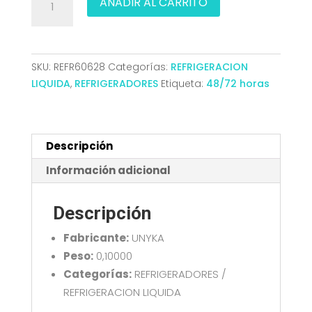
AÑADIR AL CARRITO
SERVER
12025mm
DOBLE
BOLA
SKU:
REFR60628
Categorías:
REFRIGERACION
4
LIQUIDA
,
REFRIGERADORES
Etiqueta:
48/72 horas
PIN
PWM
UNYKA
80.120.25
Descripción
cantidad
Información adicional
Descripción
Fabricante:
UNYKA
Peso:
0,10000
Categorías:
REFRIGERADORES /
REFRIGERACION LIQUIDA