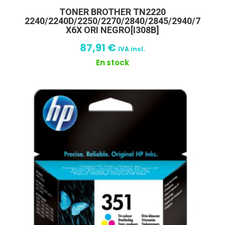
TONER BROTHER TN2220
2240/2240D/2250/2270/2840/2845/2940/7
X6X ORI NEGRO[I308B]
87,91
€
IVA incl.
En stock