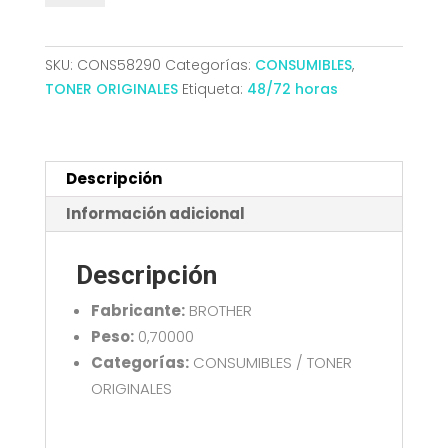
TN3610
HL-
L5210DW/5215DN/6210DW/6410DN/6710DW/6910DN
SKU:
CONS58290
Categorías:
CONSUMIBLES
,
ORI
TONER ORIGINALES
Etiqueta:
48/72 horas
NEGRO
cantidad
Descripción
Información adicional
Descripción
Fabricante:
BROTHER
Peso:
0,70000
Categorías:
CONSUMIBLES / TONER
ORIGINALES