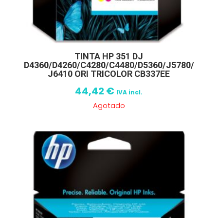
TINTA HP 351 DJ
D4360/D4260/C4280/C4480/D5360/J5780/
J6410 ORI TRICOLOR CB337EE
44,42
€
IVA incl.
Agotado