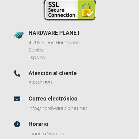
HARDWARE PLANET
41703 - Dos Hermanas
Sevilla
España
Atención al cliente

633 811 551
Correo electrónico

info@hardwareplanet.net
Horario

Lunes a Viernes