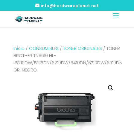
info@hardwareplanet.net
Inicio
/
CONSUMIBLES
/
TONER ORIGINALES
/ TONER
BROTHER TN3610 HL-
L5210DW/5215DN/6210DW/6410DN/6710DW/6910DN
ORI NEGRO