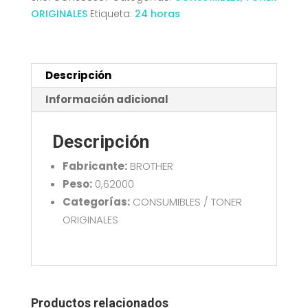
L3520/3560
ORIGINALES
Etiqueta:
24 horas
HL-
L3240/8240
MFC-
L3760/8390
Descripción
ORI
Información adicional
CIAN
cantidad
Descripción
Fabricante:
BROTHER
Peso:
0,62000
Categorías:
CONSUMIBLES / TONER
ORIGINALES
Productos relacionados