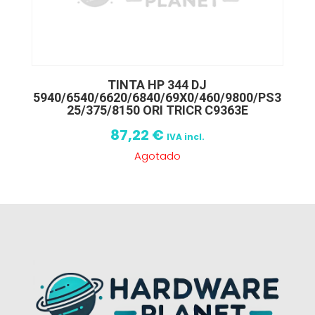
TINTA HP 344 DJ
5940/6540/6620/6840/69X0/460/9800/PS3
25/375/8150 ORI TRICR C9363E
87,22
€
IVA incl.
Agotado