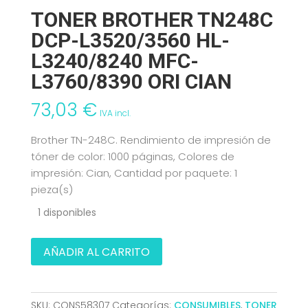
TONER BROTHER TN248C
DCP-L3520/3560 HL-
L3240/8240 MFC-
L3760/8390 ORI CIAN
73,03
€
IVA incl.
Brother TN-248C. Rendimiento de impresión de
tóner de color: 1000 páginas, Colores de
impresión: Cian, Cantidad por paquete: 1
pieza(s)
1 disponibles
TONER
AÑADIR AL CARRITO
BROTHER
TN248C
DCP-
SKU:
CONS58307
Categorías:
CONSUMIBLES
,
TONER