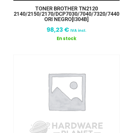
TONER BROTHER TN2120
2140/2150/2170/DCP7030/7040/7320/7440
ORI NEGRO[I304B]
98,23
€
IVA incl.
En stock