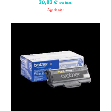
30,83
€
IVA incl.
Agotado