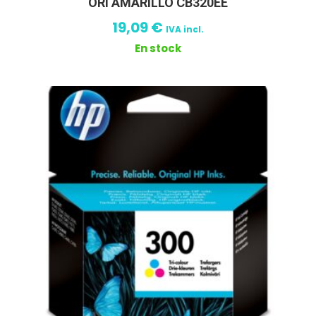
ORI AMARILLO CB320EE
19,09
€
IVA incl.
En stock