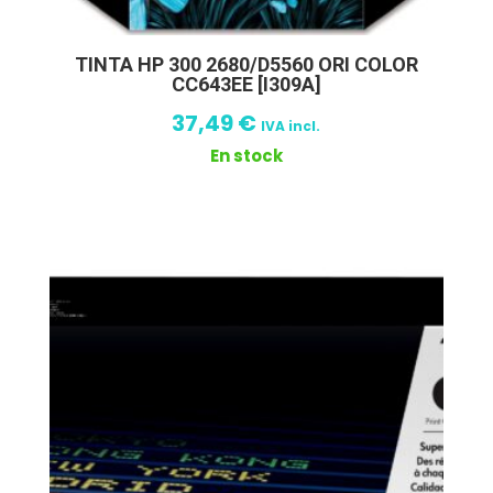
TINTA HP 300 2680/D5560 ORI COLOR
CC643EE [I309A]
37,49
€
IVA incl.
En stock