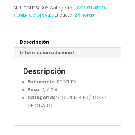
DCP-
SKU:
CONS58306
Categorías:
CONSUMIBLES
,
L3520/3560
TONER ORIGINALES
Etiqueta:
24 horas
HL-
L3240/8240
MFC-
L3760/8390
Descripción
ORI
Información adicional
NEGRO
cantidad
Descripción
Fabricante:
BROTHER
Peso:
0,62000
Categorías:
CONSUMIBLES / TONER
ORIGINALES