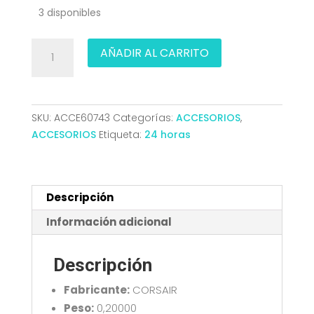
3 disponibles
TIRAS
AÑADIR AL CARRITO
DE
LED
CORSAIR
ICUE
SKU:
ACCE60743
Categorías:
ACCESORIOS
,
LINK
ACCESORIOS
Etiqueta:
24 horas
LS350
AURORA
RGB
350MM
Descripción
KIT
Información adicional
CL-
9011135-
Descripción
WW
cantidad
Fabricante:
CORSAIR
Peso:
0,20000