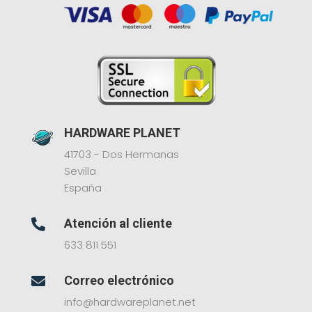
HARDWARE PLANET
41703 - Dos Hermanas
Sevilla
España
Atención al cliente

633 811 551
Correo electrónico

info@hardwareplanet.net