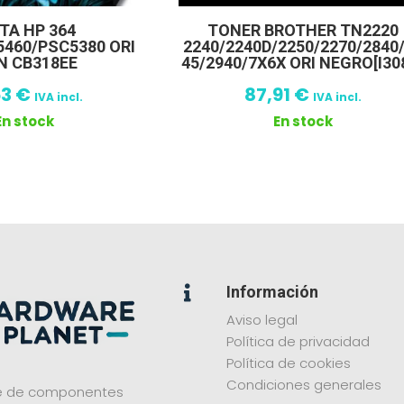
TA HP 364
TONER BROTHER TN2220
5460/PSC5380 ORI
2240/2240D/2250/2270/2840
N CB318EE
45/2940/7X6X ORI NEGRO[I30
53
€
87,91
€
IVA incl.
IVA incl.
En stock
En stock
Información

Aviso legal
Política de privacidad
Política de cookies
Condiciones generales
ne de componentes