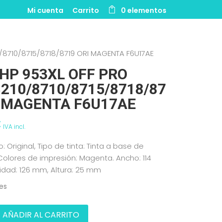
Mi cuenta
Carrito
0 elementos
0/8710/8715/8718/8719 ORI MAGENTA F6U17AE
 HP 953XL OFF PRO
8210/8710/8715/8718/87
I MAGENTA F6U17AE
€
IVA incl.
o: Original, Tipo de tinta: Tinta a base de
olores de impresión: Magenta. Ancho: 114
idad: 126 mm, Altura: 25 mm
les
AÑADIR AL CARRITO