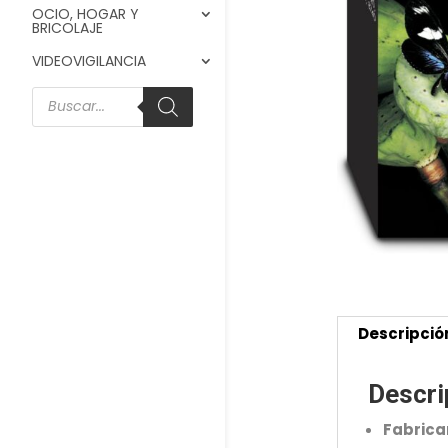
OCIO, HOGAR Y
BRICOLAJE
VIDEOVIGILANCIA
Búsqueda
de
productos
Descripció
Descri
Fabrica