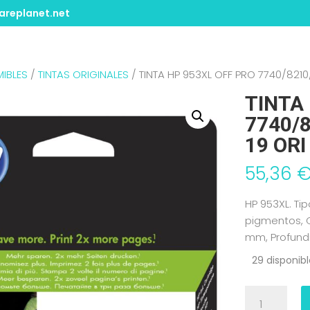
replanet.net
IBLES
/
TINTAS ORIGINALES
/ TINTA HP 953XL OFF PRO 7740/821
TINTA
7740/
19 OR
55,36
HP 953XL. Tip
pigmentos, C
mm, Profund
29 disponib
TINTA
HP