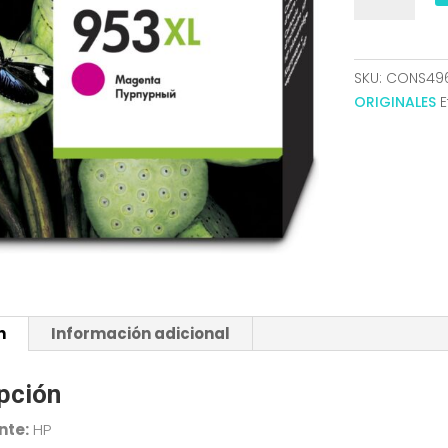
953XL
OFF
PRO
SKU:
CONS49
7740/8210/87
ORIGINALES
E
ORI
MAGENTA
F6U17AE
cantidad
n
Información adicional
pción
nte:
HP