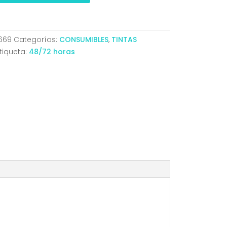
669
Categorías:
CONSUMIBLES
,
TINTAS
10/8715/8718/8719
tiqueta:
48/72 horas