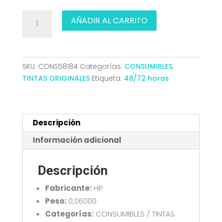
TINTA
AÑADIR AL CARRITO
HP
303XL
ENVY
62XX/71XX/78XX
SKU:
CONS58184
Categorías:
CONSUMIBLES
,
ORIG
TINTAS ORIGINALES
Etiqueta:
48/72 horas
NEGRO
T6N04AE
cantidad
Descripción
Información adicional
Descripción
Fabricante:
HP
Peso:
0,06000
Categorías:
CONSUMIBLES / TINTAS