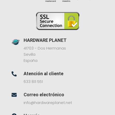
HARDWARE PLANET
41703 - Dos Hermanas
Sevilla
España
Atención al cliente

633 811 551
Correo electrónico

info@hardwareplanet.net