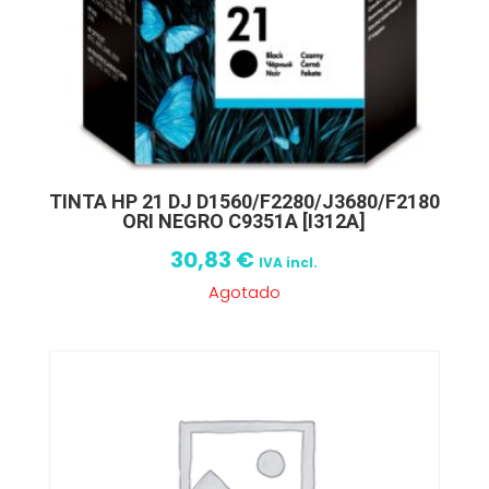
TINTA HP 21 DJ D1560/F2280/J3680/F2180
ORI NEGRO C9351A [I312A]
30,83
€
IVA incl.
Agotado