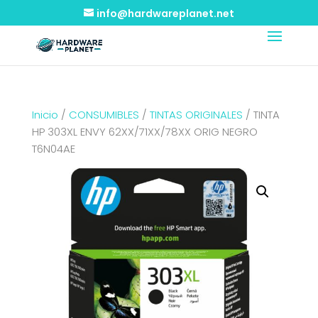
info@hardwareplanet.net
Inicio
/
CONSUMIBLES
/
TINTAS ORIGINALES
/ TINTA
HP 303XL ENVY 62XX/71XX/78XX ORIG NEGRO
T6N04AE