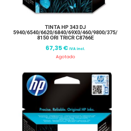
TINTA HP 343 DJ
5940/6540/6620/6840/69X0/460/9800/375/
8150 ORI TRICR C8766E
67,35
€
IVA incl.
Agotado