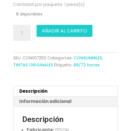
Cantidad por paquete: 1 pieza(s)
8 disponibles
TINTA
AÑADIR AL CARRITO
EPSON
33
ORI
CIAN
SKU:
CONS57252
Categorías:
CONSUMIBLES
,
C13T33424012
TINTAS ORIGINALES
Etiqueta:
48/72 horas
cantidad
Descripción
Información adicional
Descripción
Fabricante:
EPSON