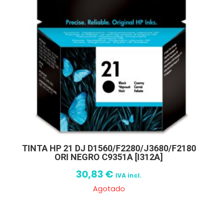
TINTA HP 21 DJ D1560/F2280/J3680/F2180
ORI NEGRO C9351A [I312A]
30,83
€
IVA incl.
Agotado