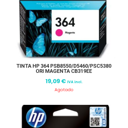
TINTA HP 364 PSB8550/D5460/PSC5380
ORI MAGENTA CB319EE
19,09
€
IVA incl.
Agotado