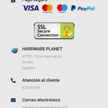
HARDWARE PLANET
41703 - Dos Hermanas
Sevilla
España
Atención al cliente

633 811 551
Correo electrónico

info@hardwareplanet.net