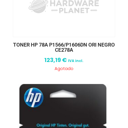
TONER HP 78A P1566/P1606DN ORI NEGRO
CE278A
123,19
€
IVA incl.
Agotado