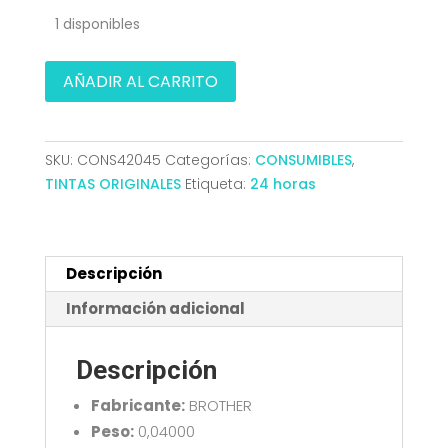
1 disponibles
TINTA
AÑADIR AL CARRITO
BROTHER
LC3217M
MFCJ6530/6935/5730/5735/6930/6935
SKU:
CONS42045
Categorías:
CONSUMIBLES
,
ORI
TINTAS ORIGINALES
Etiqueta:
24 horas
MAGENTA
cantidad
Descripción
Información adicional
Descripción
Fabricante:
BROTHER
Peso:
0,04000