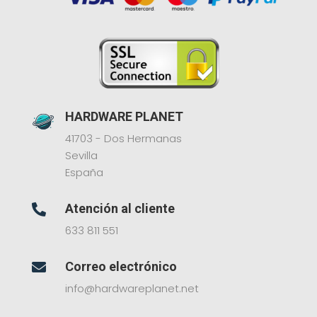
HARDWARE PLANET
41703 - Dos Hermanas
Sevilla
España
Atención al cliente

633 811 551
Correo electrónico

info@hardwareplanet.net