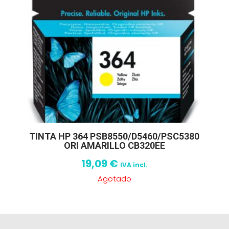
TINTA HP 364 PSB8550/D5460/PSC5380
ORI AMARILLO CB320EE
19,09
€
IVA incl.
Agotado