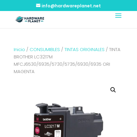
info@hardwareplanet.net
Inicio
/
CONSUMIBLES
/
TINTAS ORIGINALES
/ TINTA
BROTHER LC3217M
MFCJ6530/6935/5730/5735/6930/6935 ORI
MAGENTA