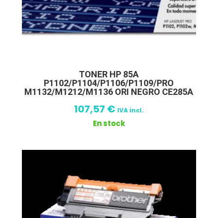
TONER HP 85A
P1102/P1104/P1106/P1109/PRO
M1132/M1212/M1136 ORI NEGRO CE285A
107,57
€
IVA incl.
En stock