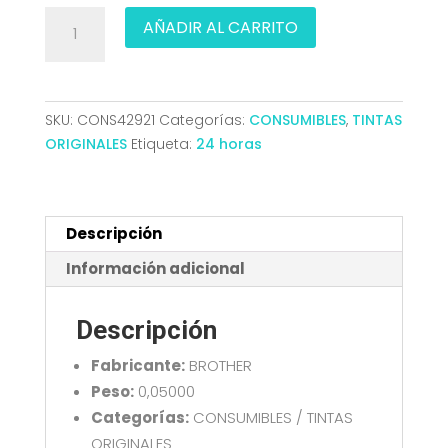
TINTA
AÑADIR AL CARRITO
BROTHER
LC3211M
DCPJ572/J772/J774/MFCJ890/J895
ORI
SKU:
CONS42921
Categorías:
CONSUMIBLES
,
TINTAS
MAGENTA
ORIGINALES
Etiqueta:
24 horas
cantidad
Descripción
Información adicional
Descripción
Fabricante:
BROTHER
Peso:
0,05000
Categorías:
CONSUMIBLES / TINTAS
ORIGINALES