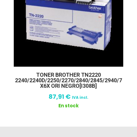
TONER BROTHER TN2220
2240/2240D/2250/2270/2840/2845/2940/7
X6X ORI NEGRO[I308B]
87,91
€
IVA incl.
En stock