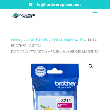
info@hardwareplanet.net
Inicio
/
CONSUMIBLES
/
TINTAS ORIGINALES
/ TINTA
BROTHER LC3211M
DCPJ572/J772/J774/MFCJ890/J895 ORI MAGENTA