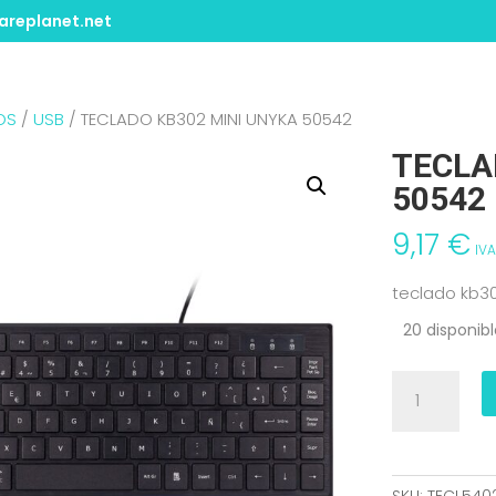
replanet.net
OS
/
USB
/ TECLADO KB302 MINI UNYKA 50542
TECLA
50542
9,17
€
IVA
teclado kb3
20 disponib
TECLADO
KB302
MINI
UNYKA
50542