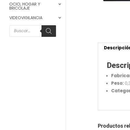
OCIO, HOGAR Y
BRICOLAJE
VIDEOVIGILANCIA
Búsqueda
de
productos
Descripció
Descri
Fabrica
Peso:
0,
Categor
Productos re