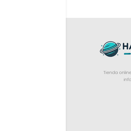
Tienda onli
inf