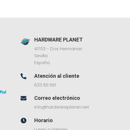
HARDWARE PLANET
41703 - Dos Hermanas
Sevilla
España
Atención al cliente

633 811 551
Correo electrónico

info@hardwareplanet.net
Horario

Lunes a Viernes