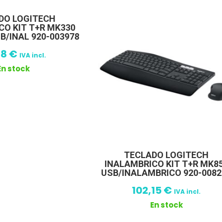
DO LOGITECH
CO KIT T+R MK330
B/INAL 920-003978
88
€
IVA incl.
En stock
TECLADO LOGITECH
INALAMBRICO KIT T+R MK8
USB/INALAMBRICO 920-0082
102,15
€
IVA incl.
En stock