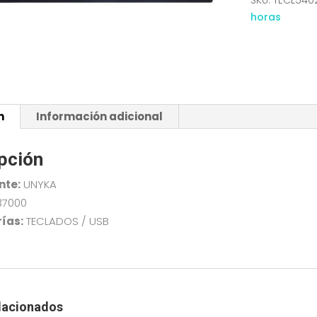
SKU:
TECL540
cantidad
horas
n
Información adicional
pción
nte:
UNYKA
37000
ías:
TECLADOS / USB
lacionados