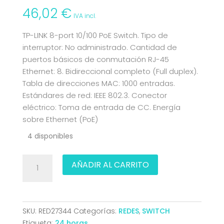
46,02
€
IVA incl.
TP-LINK 8-port 10/100 PoE Switch. Tipo de
interruptor: No administrado. Cantidad de
puertos básicos de conmutación RJ-45
Ethernet: 8. Bidireccional completo (Full duplex).
Tabla de direcciones MAC: 1000 entradas.
Estándares de red: IEEE 802.3. Conector
eléctrico: Toma de entrada de CC. Energía
sobre Ethernet (PoE)
4 disponibles
SWITCH
AÑADIR AL CARRITO
TP-
LINK
8P
10/100
SKU:
RED27344
Categorías:
REDES
,
SWITCH
4P
Etiqueta:
24 horas