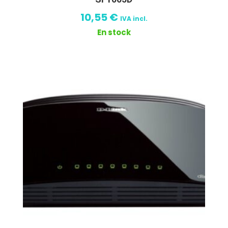
10,55
€
IVA incl.
En stock