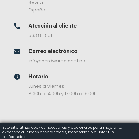
Sevilla
España
Atención al cliente

633 811 551
Correo electrónico

info@hardwareplanet.net
Horario

Lunes a Viernes
8:30h a 14:00h y 17:00h a 19:00h
Este sitio utiliza cookies necesarias y opcionales para mejorar tu
experiencia. Puedes aceptar todas, rechazarlas o ajustar tus
© 2025 Hardware Planet – Tienda Online de
preferencias.