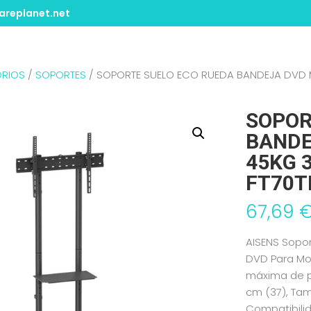
replanet.net
RIOS
/
SOPORTES
/ SOPORTE SUELO ECO RUEDA BANDEJA DVD M
SOPOR
BANDE
45KG 
FT70T
67,69
AISENS Sopo
DVD Para Mo
máxima de p
cm (37), Tam
Compatibilid