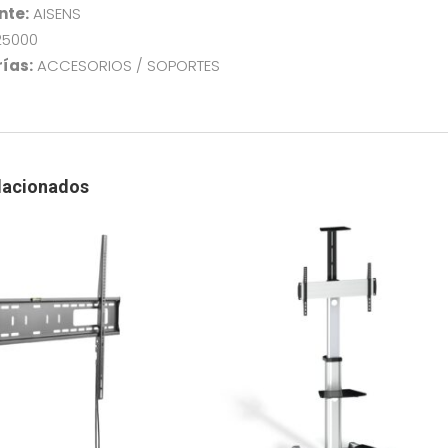
nte:
AISENS
333
cantidad
,25000
ías:
ACCESORIOS / SOPORTES
lacionados