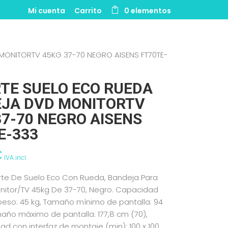
Mi cuenta
Carrito
0 elementos
ONITORTV 45KG 37-70 NEGRO AISENS FT70TE-
TE SUELO ECO RUEDA
JA DVD MONITORTV
37-70 NEGRO AISENS
E-333
€
IVA incl.
rte De Suelo Eco Con Rueda, Bandeja Para
nitor/TV 45kg De 37-70, Negro. Capacidad
eso: 45 kg, Tamaño mínimo de pantalla: 94
año máximo de pantalla: 177,8 cm (70),
ad con interfaz de montaje (min): 100 x 100