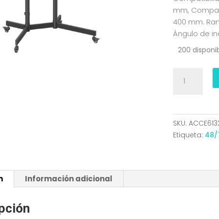
mm, Compatib
400 mm. Rang
Ángulo de inc
200 disponi
SOPORTE
SUELO
ECO
RUEDA
BANDEJA
SKU:
ACCE613
DVD
Etiqueta:
48/
MONITORTV
45KG
37-
n
Información adicional
70
NEGRO
AISENS
pción
FT70TE-