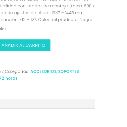
ilidad con interfaz de montaje (max): 600 x
o de ajustes de altura: 1337 – 1445 mm,
linación: -12 – 12°. Color del producto: Negro
bles
AÑADIR AL CARRITO
22
Categorías:
ACCESORIOS
,
SOPORTES
72 horas