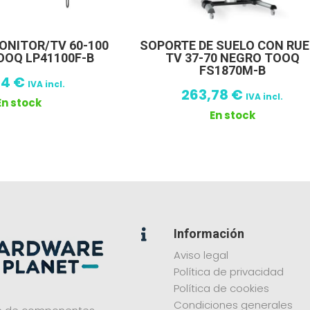
ONITOR/TV 60-100
SOPORTE DE SUELO CON RU
OOQ LP41100F-B
TV 37-70 NEGRO TOOQ
FS1870M-B
24
€
IVA incl.
263,78
€
IVA incl.
En stock
En stock
Información

Aviso legal
Política de privacidad
Política de cookies
Condiciones generales