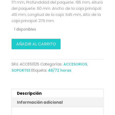
171 mm, Profundidad del paquete: 195 mm, Altura
del paquete: 60 mm. Ancho de la caja principal:
410 mm, Longitud de la caja: 545 mm, Alto de la
caja principal: 275 mm
1 disponibles
SOPORTE
AÑADIR AL CARRITO
SOBREMESA
7-
13
SKU:
ACCE61325
Categorías:
ACCESORIOS
,
AJUSTABLE
SOPORTES
Etiqueta:
48/72 horas
PARA
PORTATIL
TABLET
PLATA
Descripción
AISENS
Información adicional
LPS4L-
339