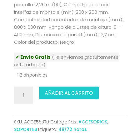
pantalla: 2,29 m (90), Compatibilidad con
interfaz de montaje (min): 200 x 200 mm,
Compatibilidad con interfaz de montaje (max):
800 x 600 mm. Rango de ajustes de altura: 0 –
400 mm, Distancia a la pared (max): 12,7 cm.
Color del producto: Negro
✔ Envío Gratis
(Te enviamos gratuitamente
este artículo)
112 disponibles
SOPORTE
AÑADIR AL CARRITO
PARED
PANTALLAS
INTERACTIVAS
70-
SKU:
ACCE58370
Categorías:
ACCESORIOS
,
90
SOPORTES
Etiqueta:
48/72 horas
REGULABLES