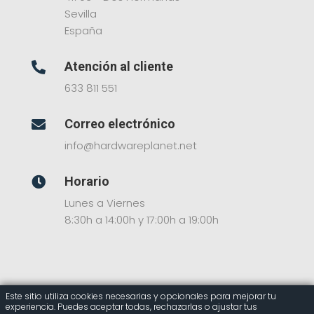
Sevilla
España
Atención al cliente

633 811 551
Correo electrónico

info@hardwareplanet.net
Horario

Lunes a Viernes
8:30h a 14:00h y 17:00h a 19:00h
Este sitio utiliza cookies necesarias y opcionales para mejorar tu
experiencia. Puedes aceptar todas, rechazarlas o ajustar tus
© 2025 Hardware Planet – Tienda Online de